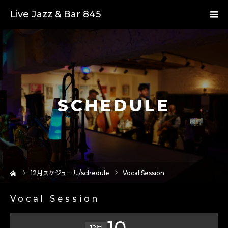
Live Jazz & Bar 845
SCHEDULE
ーム
12
月スケジュール/schedule
Vocal Session
Vocal Session
10
12月