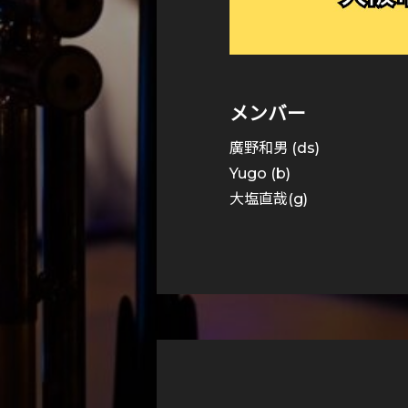
メンバー
廣野和男 (ds)
Yugo (b)
大塩直哉(g)