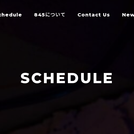
chedule
845について
Contact Us
Ne
SCHEDULE