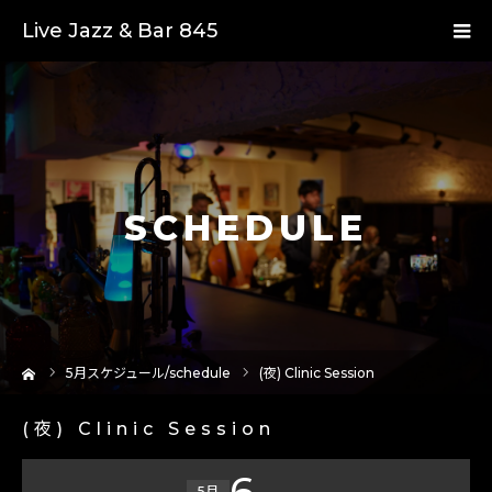
Live Jazz & Bar 845
SCHEDULE
ーム
5
月スケジュール/schedule
(夜) Clinic Session
(夜) Clinic Session
6
5月