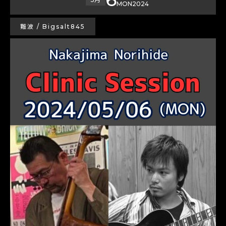
MON
2024
難波 / Bigsalt845