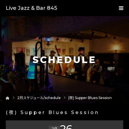
Live Jazz & Bar 845
SCHEDULE
ーム
2
月スケジュール/schedule
(夜) Supper Blues Session
(夜) Supper Blues Session
26
2月