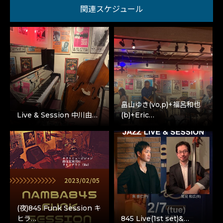
関連スケジュール
畠山ゆき(vo,p)+福呂和也
Live & Session 中川由…
(b)+Eric…
(夜)845 Funk Session キ
ヒラ…
845 Live(1st set)&…