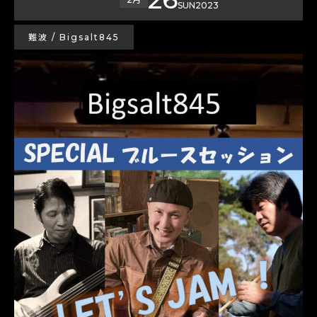
SUN
2023
難波 / Bigsalt845