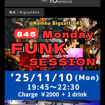
MON
2025
難波 / Bigsalt845