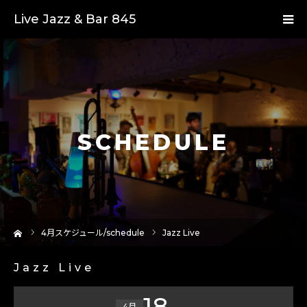
Live Jazz & Bar 845
SCHEDULE
ーム
4
月スケジュール/schedule
Jazz Live
Jazz Live
18
4月