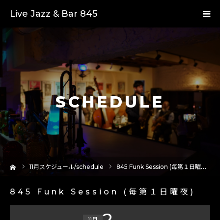
Live Jazz & Bar 845
SCHEDULE
ーム
11
月スケジュール/schedule
845 Funk Session (毎第１日曜夜)
845 Funk Session (毎第１日曜夜)
2
11月