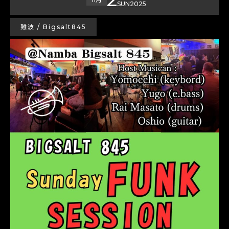
SUN
2025
難波 / Bigsalt845