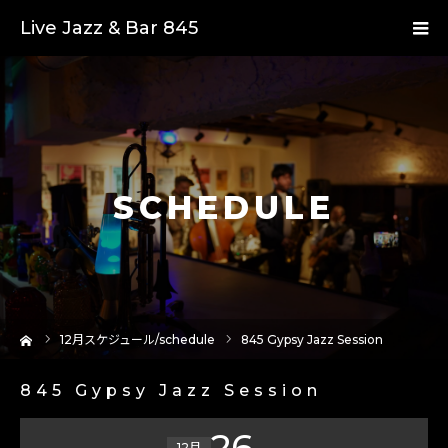
Live Jazz & Bar 845
SCHEDULE
ーム
12
月スケジュール/schedule
845 Gypsy Jazz Session
845 Gypsy Jazz Session
26
12月