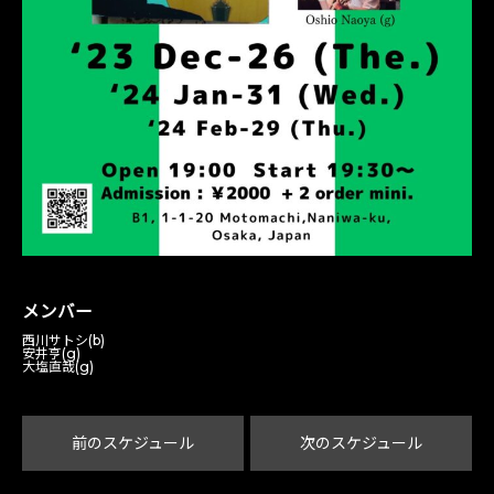
メンバー
西川サトシ(b)
安井亨(g)
大塩直哉(g)
前のスケジュール
次のスケジュール