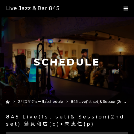
Live Jazz & Bar 845
SCHEDULE
ーム
2
月スケジュール/schedule
845 Live(1st set)& Session(2nd set) 鷲見和広(b)+朱恵仁(p)
845 Live(1st set)& Session(2nd
set) 鷲見和広(b)+朱恵仁(p)