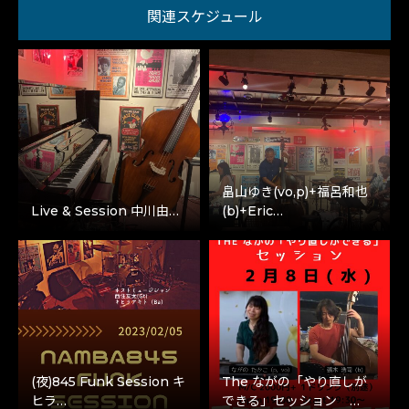
関連スケジュール
畠山ゆき(vo,p)+福呂和也
Live & Session 中川由…
(b)+Eric…
(夜)845 Funk Session キ
The ながの「やり直しが
ヒラ…
できる」セッション …