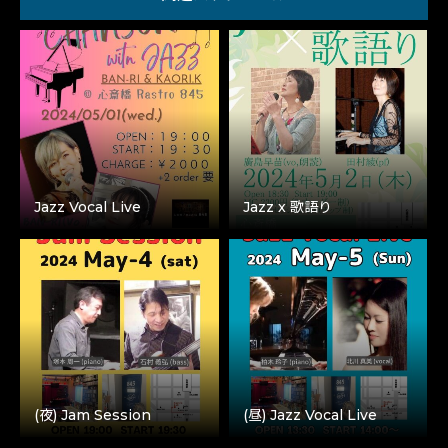
Jazz Vocal Live
Jazz x 歌語り
(夜) Jam Session
(昼) Jazz Vocal Live