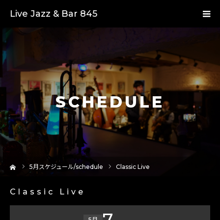
Live Jazz & Bar 845
SCHEDULE
ーム
5
月スケジュール/schedule
Classic Live
Classic Live
7
5月