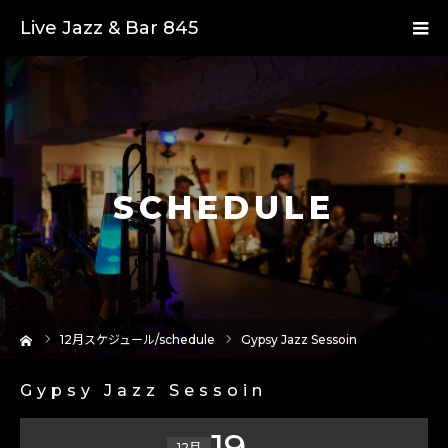
Live Jazz & Bar 845
SCHEDULE
ーム
12
月スケジュール/schedule
Gypsy Jazz Sessoin
Gypsy Jazz Sessoin
19
12月