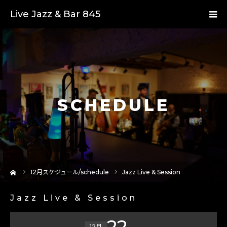
Live Jazz & Bar 845
SCHEDULE
ーム
12
月スケジュール/schedule
Jazz Live & Session
Jazz Live & Session
22
12月