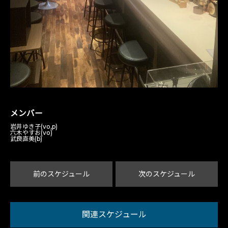
メンバー
岩井ゆき子(vo,p)
六木やすお(vo)
武良直美(b)
前のスケジュール
次のスケジュール
関連スケジュール