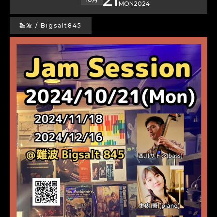
MON
2024
難波 / Bigsalt845