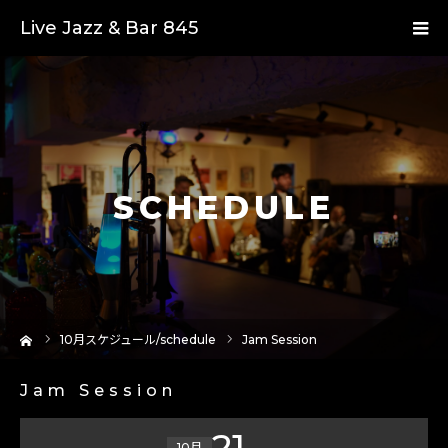
Live Jazz & Bar 845
SCHEDULE
ーム
10
月スケジュール/schedule
Jam Session
Jam Session
21
10月