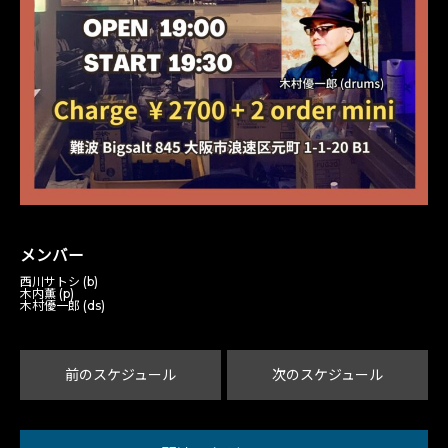
メンバー
西川サトシ (b)
木内薫 (p)
木村優一郎 (ds)
前のスケジュール
次のスケジュール