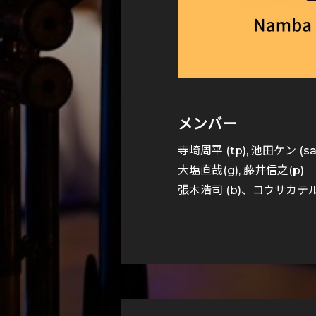
メンバー
寺崎周平 (tp), 池田ケン (sa
大塩直哉(g), 藤井信之(p)
張木浩司 (b)、コウサカテル