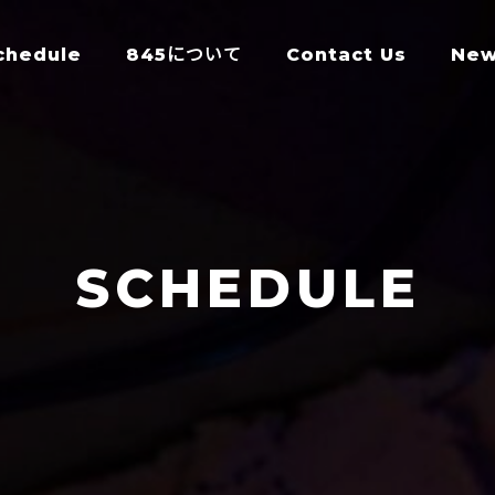
chedule
845について
Contact Us
Ne
SCHEDULE