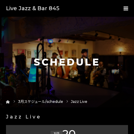
Live Jazz & Bar 845
SCHEDULE
ーム
3
月スケジュール/schedule
Jazz Live
Jazz Live
20
3月