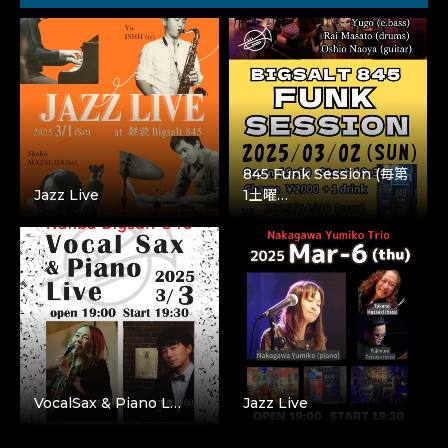
845 Funk Session (毎第
Jazz Live
1土曜…
VocalSax & Piano L…
Jazz Live