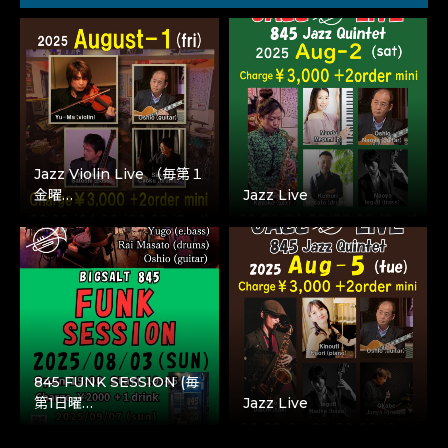
Jazz Violin Live （毎第１
金曜…
Jazz Live
845 FUNK SESSION (毎
第1日曜…
Jazz Live