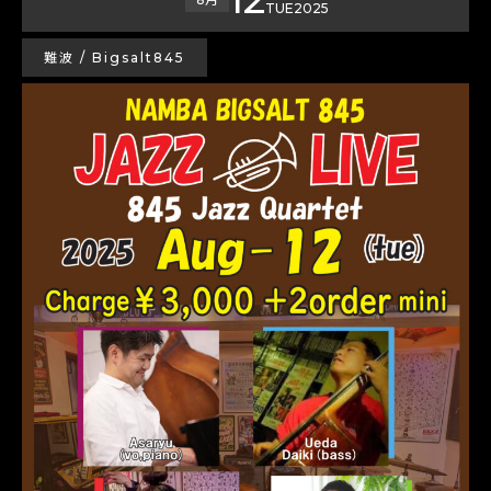
TUE
2025
難波 / Bigsalt845