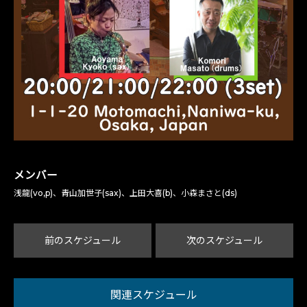
メンバー
浅龍(vo,p)、青山加世子(sax)、上田大喜(b)、小森まさと(ds)
前のスケジュール
次のスケジュール
関連スケジュール