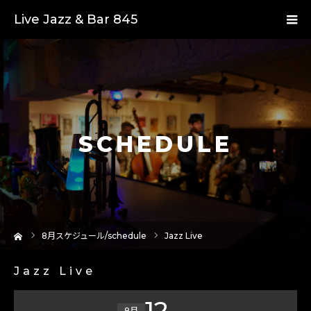
Live Jazz & Bar 845
SCHEDULE
ーム
8
月スケジュール/schedule
Jazz Live
Jazz Live
12
8月