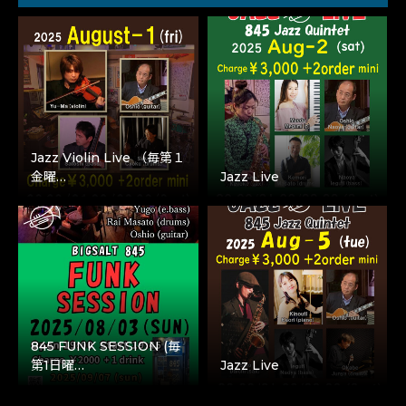
Jazz Violin Live （毎第１
金曜…
Jazz Live
845 FUNK SESSION (毎
第1日曜…
Jazz Live