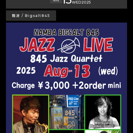
WED
2025
難波 / Bigsalt845