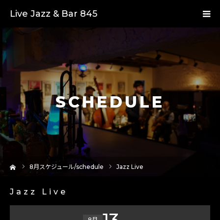
Live Jazz & Bar 845
SCHEDULE
ーム
8
月スケジュール/schedule
Jazz Live
Jazz Live
13
8月