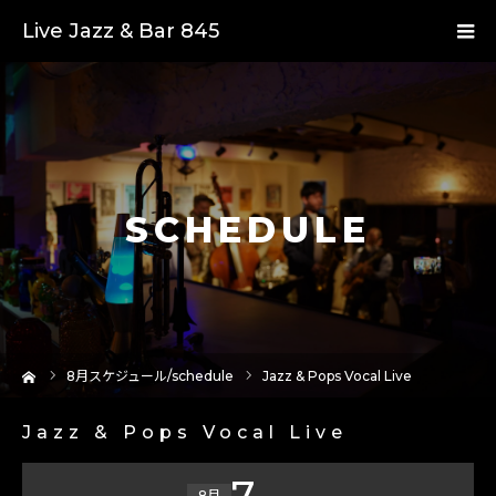
Live Jazz & Bar 845
SCHEDULE
ーム
8
月スケジュール/schedule
Jazz & Pops Vocal Live
Jazz & Pops Vocal Live
7
8月