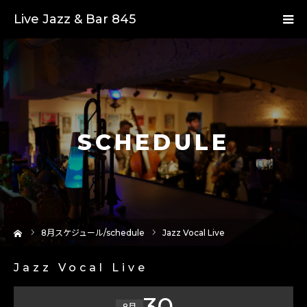
Live Jazz & Bar 845
SCHEDULE
ーム
8
月スケジュール/schedule
Jazz Vocal Live
Jazz Vocal Live
30
8月