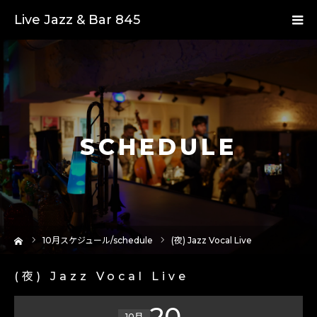
Live Jazz & Bar 845
SCHEDULE
ーム
10
月スケジュール/schedule
(夜) Jazz Vocal Live
(夜) Jazz Vocal Live
20
10月