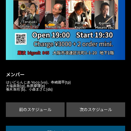
メンバー
はいどらんじあ Yoco (vo)、寺崎周平(tp)
大塩直哉(g), 糸原摩理(p)
張木浩司 (b)、小森まさと(ds)
前のスケジュール
次のスケジュール