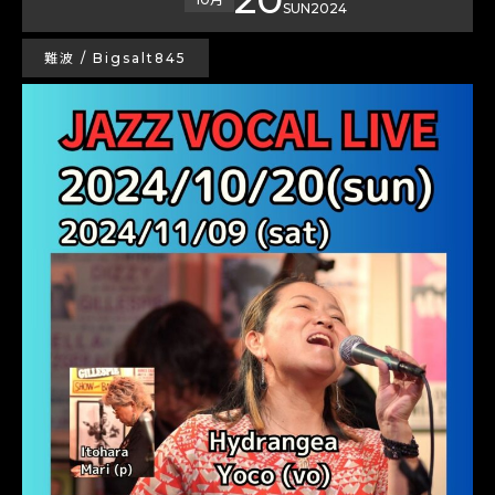
SUN
2024
難波 / Bigsalt845