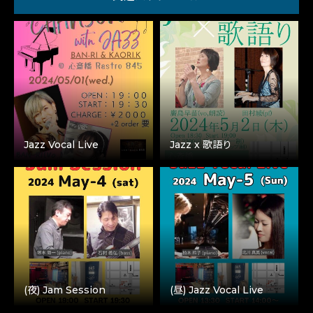
Jazz Vocal Live
Jazz x 歌語り
(夜) Jam Session
(昼) Jazz Vocal Live