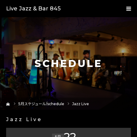
Live Jazz & Bar 845
SCHEDULE
ーム
5
月スケジュール/schedule
Jazz Live
Jazz Live
22
5月