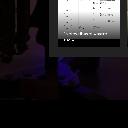
“Shinsaibashi Rastro
845R…