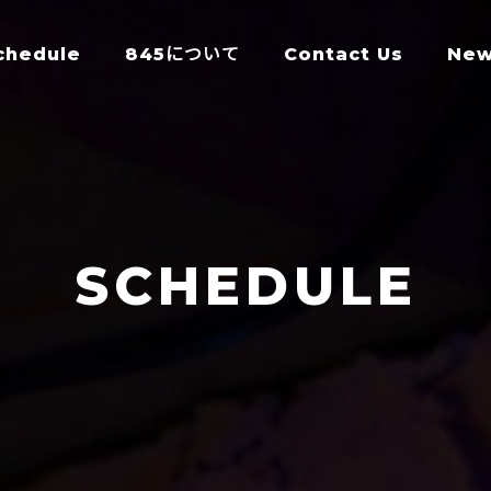
chedule
845について
Contact Us
Ne
SCHEDULE