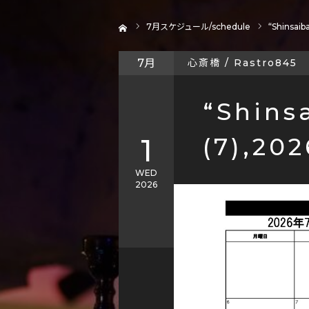
ホーム
7
月スケジュール/schedule
“Shinsaib
7月
心斎橋 / Rastro845
“Shins
1
(7),20
WED
2026