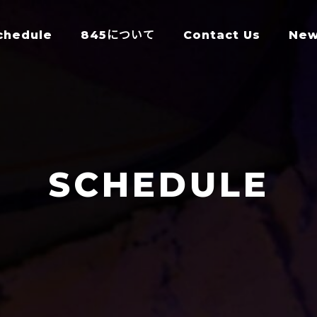
chedule
845について
Contact Us
Ne
SCHEDULE