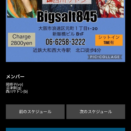
メンバー
岡順子(vo)
沼津崇(g)
西川サトシ(b)
前のスケジュール
次のスケジュール