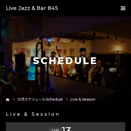
Live Jazz & Bar 845
SCHEDULE
ーム
12
月スケジュール/schedule
Live & Session
Live & Session
13
12月