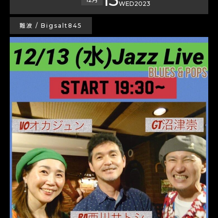
WED
2023
難波 / Bigsalt845