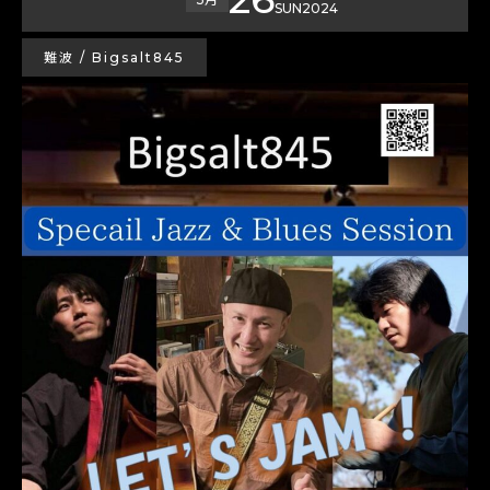
SUN
2024
難波 / Bigsalt845