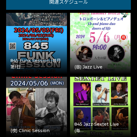
関連スケジュール
845 Funk Session (毎月
第1日…
(昼) Jazz Live
845 Jazz Sextet Live
(夜) Clinic Session
(毎…