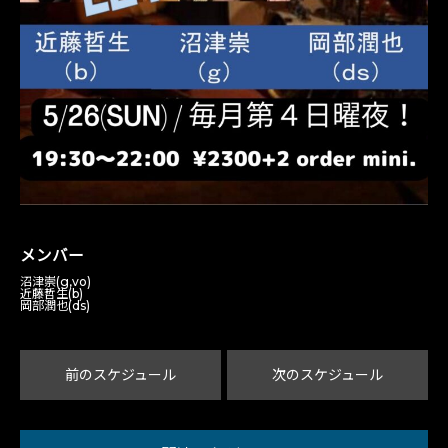
メンバー
沼津崇(g,vo)
近藤哲生(b)
岡部潤也(ds)
前のスケジュール
次のスケジュール