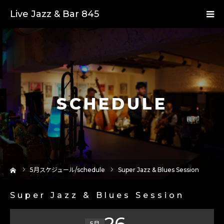
Live Jazz & Bar 845
SCHEDULE
ーム
5
月スケジュール/schedule
Super Jazz & Blues Session
Super Jazz & Blues Session
26
5月