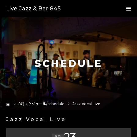
Live Jazz & Bar 845
SCHEDULE
ーム
8
月スケジュール/schedule
Jazz Vocal Live
Jazz Vocal Live
23
8月